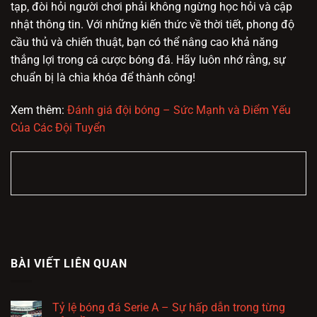
tạp, đòi hỏi người chơi phải không ngừng học hỏi và cập
nhật thông tin. Với những kiến thức về thời tiết, phong độ
cầu thủ và chiến thuật, bạn có thể nâng cao khả năng
thắng lợi trong cá cược bóng đá. Hãy luôn nhớ rằng, sự
chuẩn bị là chìa khóa để thành công!
Xem thêm:
Đánh giá đội bóng – Sức Mạnh và Điểm Yếu
Của Các Đội Tuyển
BÀI VIẾT LIÊN QUAN
Tỷ lệ bóng đá Serie A – Sự hấp dẫn trong từng