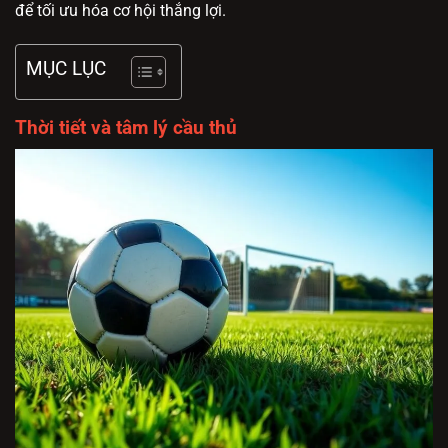
để tối ưu hóa cơ hội thắng lợi.
MỤC LỤC
Thời tiết và tâm lý cầu thủ