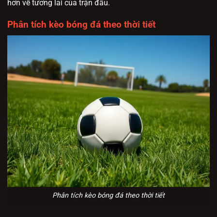
hơn về tương lai của trận đấu.
Phân tích kèo bóng đá theo thời tiết
Phân tích kèo bóng đá theo thời tiết