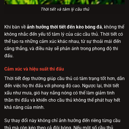
Thời tiết và tâm lý cầu thủ
Khi bàn về
ảnh hưởng thời tiết đến kèo bóng đá
, không thể
không nhắc đến yếu tố tâm lý của các cầu thủ. Thời tiết có
thể tạo ra những cảm xúc khác nhau, từ sự thoải mái đến
căng thẳng, và điều này sẽ phản ánh trong phong độ thi
đấu.
Cảm xúc và hiệu suất thi đấu
Thời tiết đẹp thường giúp cầu thủ có tâm trạng tốt hơn, dẫn
đến việc họ thi đấu với phong độ cao. Ngược lại, thời tiết
xấu như mưa, gió hay nắng nóng có thể làm giảm tinh
thần thi đấu và khiến cho cầu thủ không thể phát huy hết
khả năng của mình.
Sự thay đổi này không chỉ ảnh hưởng đến riêng từng cầu
thủ mà còn kéo theo cả đội bóng. Nếu một số cầu thủ