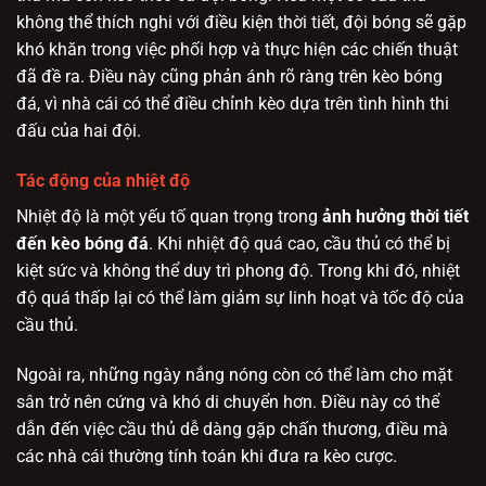
không thể thích nghi với điều kiện thời tiết, đội bóng sẽ gặp
khó khăn trong việc phối hợp và thực hiện các chiến thuật
đã đề ra. Điều này cũng phản ánh rõ ràng trên kèo bóng
đá, vì nhà cái có thể điều chỉnh kèo dựa trên tình hình thi
đấu của hai đội.
Tác động của nhiệt độ
Nhiệt độ là một yếu tố quan trọng trong
ảnh hưởng thời tiết
đến kèo bóng đá
. Khi nhiệt độ quá cao, cầu thủ có thể bị
kiệt sức và không thể duy trì phong độ. Trong khi đó, nhiệt
độ quá thấp lại có thể làm giảm sự linh hoạt và tốc độ của
cầu thủ.
Ngoài ra, những ngày nắng nóng còn có thể làm cho mặt
sân trở nên cứng và khó di chuyển hơn. Điều này có thể
dẫn đến việc cầu thủ dễ dàng gặp chấn thương, điều mà
các nhà cái thường tính toán khi đưa ra kèo cược.