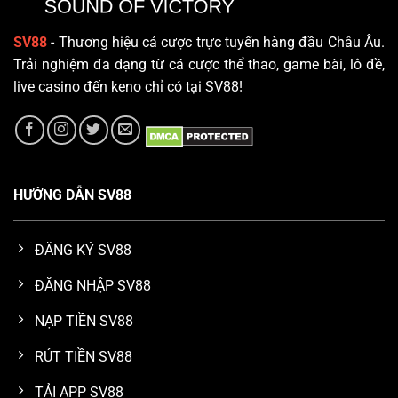
SV88
- Thương hiệu cá cược trực tuyến hàng đầu Châu Âu.
Trải nghiệm đa dạng từ cá cược thể thao, game bài, lô đề,
live casino đến keno chỉ có tại SV88!
HƯỚNG DẪN SV88
ĐĂNG KÝ SV88
ĐĂNG NHẬP SV88
NẠP TIỀN SV88
RÚT TIỀN SV88
TẢI APP SV88