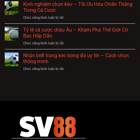
tích
Kinh nghiệm chọn kèo – Tối Ưu Hóa Chiến Thắng
Giới
kèo
Cá
Trong Cá Cược
nhỏ
Cược
Chức năng bình luận bị tắt
ở
–
Đầy
Kinh
Tìm
Hấp
nghiệm
Tỷ lệ cá cược châu Âu – Khám Phá Thế Giới Cờ
hiểu
Dẫn
chọn
về
Bạc Hấp Dẫn
kèo
chiến
Chức năng bình luận bị tắt
ở
–
thuật
Tỷ
Tối
cá
lệ
Nhận biết trang kèo bóng đá uy tín – Cách chọn
Ưu
cược
cá
Hóa
thông minh
hiệu
cược
Chiến
quả
Chức năng bình luận bị tắt
ở
châu
Thắng
Nhận
Âu
Trong
biết
–
Cá
trang
Khám
Cược
kèo
Phá
bóng
Thế
đá
Giới
uy
Cờ
tín
Bạc
–
Hấp
Cách
Dẫn
chọn
thông
minh