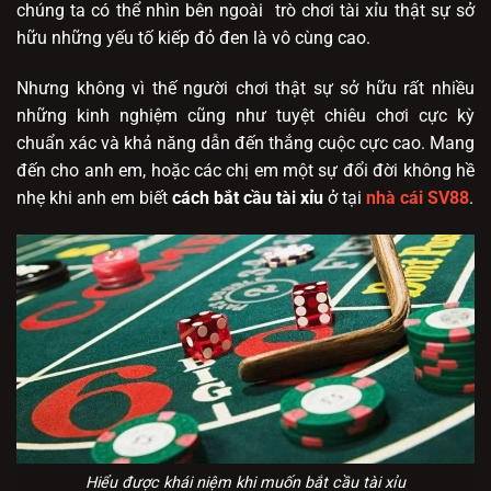
chúng ta có thể nhìn bên ngoài trò chơi tài xỉu thật sự sở
hữu những yếu tố kiếp đỏ đen là vô cùng cao.
Nhưng không vì thế người chơi thật sự sở hữu rất nhiều
những kinh nghiệm cũng như tuyệt chiêu chơi cực kỳ
chuẩn xác và khả năng dẫn đến thắng cuộc cực cao. Mang
đến cho anh em, hoặc các chị em một sự đổi đời không hề
nhẹ khi anh em biết
cách bắt cầu tài xỉu
ở tại
nhà cái SV88
.
Hiểu được khái niệm khi muốn bắt cầu tài xỉu