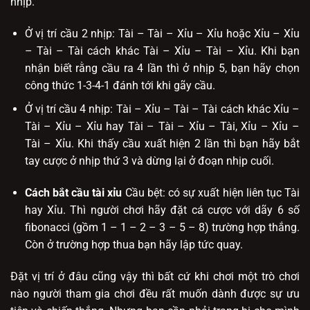
nhịp.
Ở vị trí cầu 2 nhịp: Tài – Tài – Xỉu – Xỉu hoặc Xỉu – Xỉu
– Tài – Tài cách khác Tài – Xỉu – Tài – Xỉu. Khi bạn
nhận biết rằng cầu ra 4 lần thì ở nhịp 5, bạn hãy chọn
công thức 1-3-4-1 đánh tới khi gãy cầu.
Ở vị trí cầu 4 nhịp: Tài – Xỉu – Tài – Tài cách khác Xỉu –
Tài – Xỉu – Xỉu hay Tài – Tài – Xỉu – Tài, Xỉu – Xỉu –
Tài – Xỉu. Khi thấy cầu xuất hiện 2 lần thì bạn hãy bắt
tay cược ở nhịp thứ 3 và dừng lại ở đoạn nhịp cuối.
Cách bắt cầu tài xỉu
Cầu bệt: có sự xuất hiện liên tục Tài
hay Xỉu. Thì người chơi hãy đặt cá cược với dãy 6 số
fibonacci (gồm 1 – 1 – 2 – 3 – 5 – 8) trường hợp thắng.
Còn ở trường hợp thua bạn hãy lập tức quay.
Đặt vị trí ở đâu cũng vậy thì bất cứ khi chơi một trò chơi
nào người tham gia chơi đều rất muốn dành được sự ưu