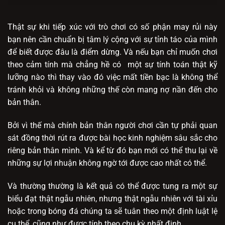
Thật sự khi tiếp xúc với trò chơi có số phận may rủi này
bạn nên cần chuẩn bị tâm lý cộng với sự tỉnh táo của mình
để biết được đâu là điểm dừng. Và nếu bạn chỉ muốn chơi
theo cảm tính mà chẳng hề có một sự tính toán thật kỹ
lưỡng nào thì thay vào đó việc mất tiền bạc là không thể
tránh khỏi và không những thế còn mang nợ nần đến cho
bản thân.
Bởi vì thế mà chính bản thân người chơi cần tự phải quan
sát đồng thời rút ra được bài học kinh nghiệm sâu sắc cho
riêng bản thân mình. Và kể từ đó bạn mới có thể thu lại về
những sự lợi nhuận không ngờ tới được cao nhất có thể.
Và thường thường là kết quả có thể được tung ra một sự
biểu đạt thật ngẫu nhiên, nhưng thật ngẫu nhiên với tài xỉu
hoặc trong bóng đá chúng ta sẽ tuân theo một định luật lệ
cụ thể, cũng như được tính theo chu kỳ nhất định.