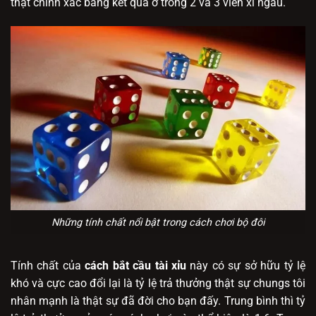
thật chính xác bằng kết quả ở trong 2 và 3 viên xí ngầu.
Những tính chất nổi bật trong cách chơi bộ đôi
Tính chất của
cách bắt cầu tài xỉu
này có sự sở hữu tỷ lệ
khó và cực cao đổi lại là tỷ lệ trả thưởng thật sự chungs tôi
nhân mạnh là thật sự đã đời cho bạn đấy. Trung bình thì tỷ