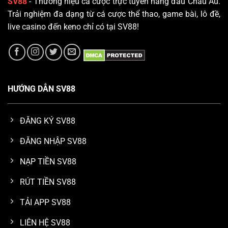
SV88
- Thương hiệu cá cược trực tuyến hàng đầu Châu Âu.
Trải nghiệm đa dạng từ cá cược thể thao, game bài, lô đề,
live casino đến keno chỉ có tại SV88!
HƯỚNG DẪN SV88
ĐĂNG KÝ SV88
ĐĂNG NHẬP SV88
NẠP TIỀN SV88
RÚT TIỀN SV88
TẢI APP SV88
LIÊN HỆ SV88