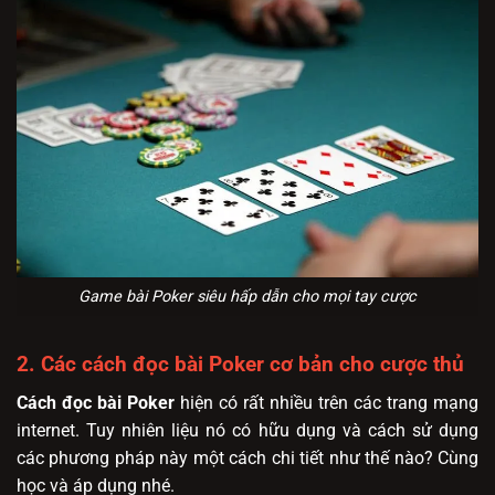
Game bài Poker siêu hấp dẫn cho mọi tay cược
2. Các cách đọc bài Poker cơ bản cho cược thủ
Cách đọc bài Poker
hiện có rất nhiều trên các trang mạng
internet. Tuy nhiên liệu nó có hữu dụng và cách sử dụng
các phương pháp này một cách chi tiết như thế nào? Cùng
học và áp dụng nhé.