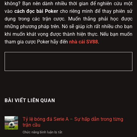
không? Bạn nên dành nhiều thời gian để nghiên cứu một
vào
cách đọc bài Poker
cho riêng mình để thay phiên sử
dụng trong các trận cược. Muốn thắng phải học được
những phương pháp trên. Nó sẽ giúp ích rất nhiều cho bạn
khi muốn khát vọng được thành hiện thực. Nếu bạn muốn
tham gia cược Poker hãy đến
nhà cái SV88
.
BÀI VIẾT LIÊN QUAN
Tỷ lệ bóng đá Serie A – Sự hấp dẫn trong từng
trận cầu
Chức năng bình luận bị tắt
ở