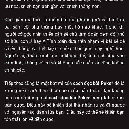
ưu hóa, khiến bạn đến gần với chiến thắng hơn.
Đơn giản mà hiểu là điểm bài đối phương rơi vài bài thú,
bài sám cô, phá thùng hay một hố nào khác. Trong khi
người có góc nhìn thiển cận sẽ chú tâm đoán xem đối thủ
sở hữu con J hay A.Tính toán dựa trên phạm vi bài sẽ dễ
chiến thắng và tiết kiệm nhiều thời gian suy nghĩ hơn.
Ngược lại, đoán chính xác là không thể, tất cả chỉ dựa vào
cảm tính, không có cơ sở, không chắc chắn và cũng không
chính xác.
Tiếp theo cũng là một bật mí của
cách đọc bài Poker
đó là
không nên chơi theo thói quen của bản thân. Bạn không
nên chỉ sử dụng một
cách đọc bài Poker
trong tất cả mọi
trận cược. Điều này sẽ khiến đối thủ nhận ra và đi ngược
với nguyên tắc, đánh lừa bạn. Điều này có thể sẽ khiến bạn
tổn thất lớn về tiền cược.