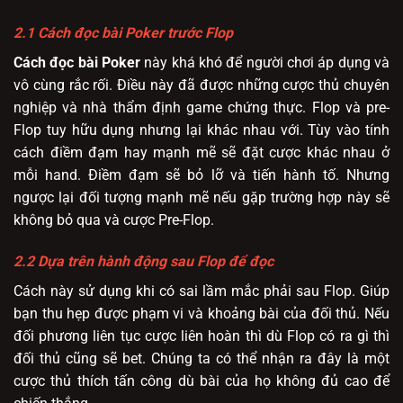
2.1 Cách đọc bài Poker trước Flop
Cách đọc bài Poker
này khá khó để người chơi áp dụng và
vô cùng rắc rối. Điều này đã được những cược thủ chuyên
nghiệp và nhà thẩm định game chứng thực. Flop và pre-
Flop tuy hữu dụng nhưng lại khác nhau với. Tùy vào tính
cách điềm đạm hay mạnh mẽ sẽ đặt cược khác nhau ở
mỗi hand. Điềm đạm sẽ bỏ lỡ và tiến hành tố. Nhưng
ngược lại đối tượng mạnh mẽ nếu gặp trường hợp này sẽ
không bỏ qua và cược Pre-Flop.
2.2 Dựa trên hành động sau Flop để đọc
Cách này sử dụng khi có sai lầm mắc phải sau Flop. Giúp
bạn thu hẹp được phạm vi và khoảng bài của đối thủ. Nếu
đối phương liên tục cược liên hoàn thì dù Flop có ra gì thì
đối thủ cũng sẽ bet. Chúng ta có thể nhận ra đây là một
cược thủ thích tấn công dù bài của họ không đủ cao để