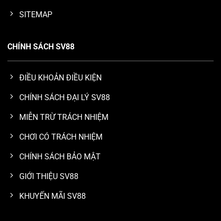
SITEMAP
CHÍNH SÁCH SV88
ĐIỀU KHOẢN ĐIỀU KIỆN
CHÍNH SÁCH ĐẠI LÝ SV88
MIỄN TRỪ TRÁCH NHIỆM
CHƠI CÓ TRÁCH NHIỆM
CHÍNH SÁCH BẢO MẬT
GIỚI THIỆU SV88
KHUYẾN MÃI SV88