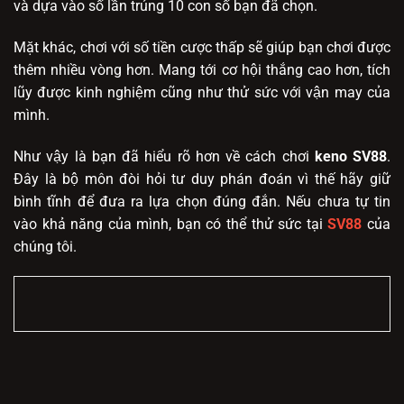
và dựa vào số lần trúng 10 con số bạn đã chọn.
Mặt khác, chơi với số tiền cược thấp sẽ giúp bạn chơi được
thêm nhiều vòng hơn. Mang tới cơ hội thắng cao hơn, tích
lũy được kinh nghiệm cũng như thử sức với vận may của
mình.
Như vậy là bạn đã hiểu rõ hơn về cách chơi
keno SV88
.
Đây là bộ môn đòi hỏi tư duy phán đoán vì thế hãy giữ
bình tĩnh để đưa ra lựa chọn đúng đắn. Nếu chưa tự tin
vào khả năng của mình, bạn có thể thử sức tại
SV88
của
chúng tôi.