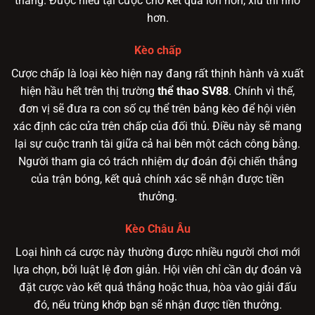
thắng. Được hiểu tại cược cho kết quả lớn hơn, xỉu thì nhỏ
hơn.
Kèo chấp
Cược chấp là loại kèo hiện nay đang rất thịnh hành và xuất
hiện hầu hết trên thị trường
thể thao SV88
. Chính vì thế,
đơn vị sẽ đưa ra con số cụ thể trên bảng kèo để hội viên
xác định các cửa trên chấp của đối thủ. Điều này sẽ mang
lại sự cuộc tranh tài giữa cả hai bên một cách công bằng.
Người tham gia có trách nhiệm dự đoán đội chiến thắng
của trận bóng, kết quả chính xác sẽ nhận được tiền
thưởng.
Kèo Châu Âu
Loại hình cá cược này thường được nhiều người chơi mới
lựa chọn, bởi luật lệ đơn giản. Hội viên chỉ cần dự đoán và
đặt cược vào kết quả thắng hoặc thua, hòa vào giải đấu
đó, nếu trùng khớp bạn sẽ nhận được tiền thưởng.