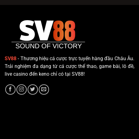
SV88
- Thương hiệu cá cược trực tuyến hàng đầu Châu Âu.
Trải nghiệm đa dạng từ cá cược thể thao, game bài, lô đề,
live casino đến keno chỉ có tại SV88!