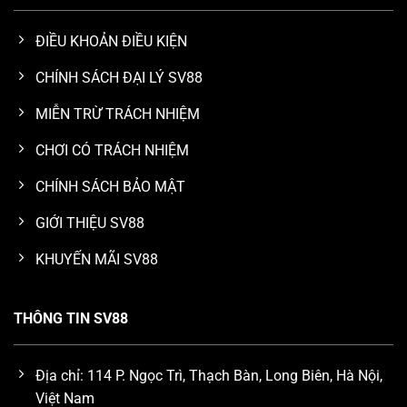
ĐIỀU KHOẢN ĐIỀU KIỆN
CHÍNH SÁCH ĐẠI LÝ SV88
MIỄN TRỪ TRÁCH NHIỆM
CHƠI CÓ TRÁCH NHIỆM
CHÍNH SÁCH BẢO MẬT
GIỚI THIỆU SV88
KHUYẾN MÃI SV88
THÔNG TIN SV88
Địa chỉ: 114 P. Ngọc Trì, Thạch Bàn, Long Biên, Hà Nội,
Việt Nam