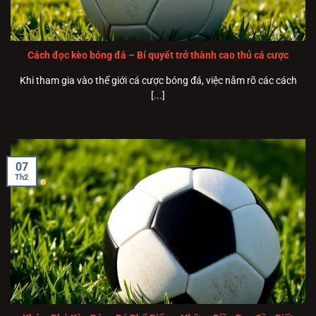
Cách đọc kèo bóng đá – Bí quyết trở thành cao thủ cá cược
Khi tham gia vào thế giới cá cược bóng đá, việc nắm rõ các cách
[...]
07
Th2