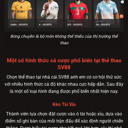
Bóng chuyền là bộ môn không thể thiếu của thị trường thể
thao
Một số hình thức cá cược phổ biến tại thể thao
SV88
Chọn thể thao tại nhà cái SV88 anh em có cơ hội thử sức
với nhiều hình thức cá độ khác nhau cực hấp dẫn. Sau đây
là một số loại hình đang được phổ biến nhất hiện nay.
Kèo Tài Xỉu
Thành viên lựa chọn đặt cược vào ô tài hoặc xỉu, dựa vào
điểm số ghi bàn của mỗi trận đấu để xác định người chiến