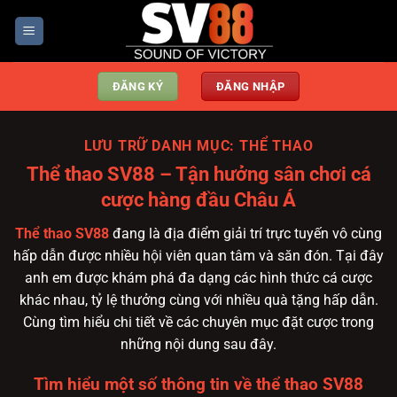
Chuyển
đến
nội
dung
ĐĂNG KÝ
ĐĂNG NHẬP
LƯU TRỮ DANH MỤC:
THỂ THAO
Thể thao SV88 – Tận hưởng sân chơi cá
cược hàng đầu Châu Á
Thể thao SV88
đang là địa điểm giải trí trực tuyến vô cùng
hấp dẫn được nhiều hội viên quan tâm và săn đón. Tại đây
anh em được khám phá đa dạng các hình thức cá cược
khác nhau, tỷ lệ thưởng cùng với nhiều quà tặng hấp dẫn.
Cùng tìm hiểu chi tiết về các chuyên mục đặt cược trong
những nội dung sau đây.
Tìm hiểu một số thông tin về thể thao SV88