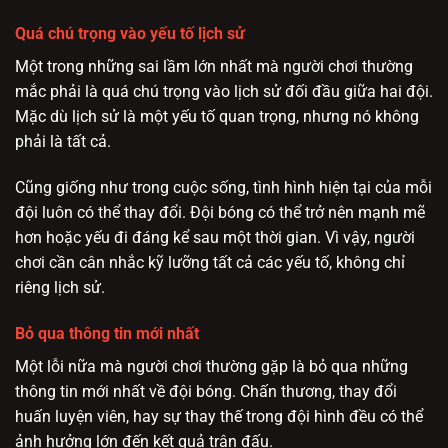
Quá chú trọng vào yếu tố lịch sử
Một trong những sai lầm lớn nhất mà người chơi thường
mắc phải là quá chú trọng vào lịch sử đối đầu giữa hai đội.
Mặc dù lịch sử là một yếu tố quan trọng, nhưng nó không
phải là tất cả.
Cũng giống như trong cuộc sống, tình hình hiện tại của mỗi
đội luôn có thể thay đổi. Đội bóng có thể trở nên mạnh mẽ
hơn hoặc yếu đi đáng kể sau một thời gian. Vì vậy, người
chơi cần cân nhắc kỹ lưỡng tất cả các yếu tố, không chỉ
riêng lịch sử.
Bỏ qua thông tin mới nhất
Một lỗi nữa mà người chơi thường gặp là bỏ qua những
thông tin mới nhất về đội bóng. Chấn thương, thay đổi
huấn luyện viên, hay sự thay thế trong đội hình đều có thể
ảnh hưởng lớn đến kết quả trận đấu.