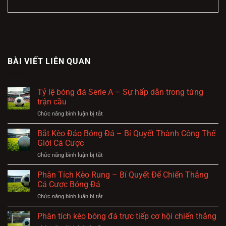
BÀI VIẾT LIÊN QUAN
Tỷ lệ bóng đá Serie A – Sự hấp dẫn trong từng
trận cầu
Chức năng bình luận bị tắt
ở
Tỷ
lệ
Bắt Kèo Đảo Bóng Đá – Bí Quyết Thành Công Thế
bóng
Giới Cá Cược
đá
Chức năng bình luận bị tắt
ở
Serie
Bắt
A
Kèo
Phân Tích Kèo Rung – Bí Quyết Để Chiến Thắng
–
Đảo
Sự
Cá Cược Bóng Đá
Bóng
hấp
Chức năng bình luận bị tắt
ở
Đá
dẫn
Phân
–
trong
Tích
Phân tích kèo bóng đá trực tiếp cơ hội chiến thắng
Bí
từng
Kèo
Quyết
trận