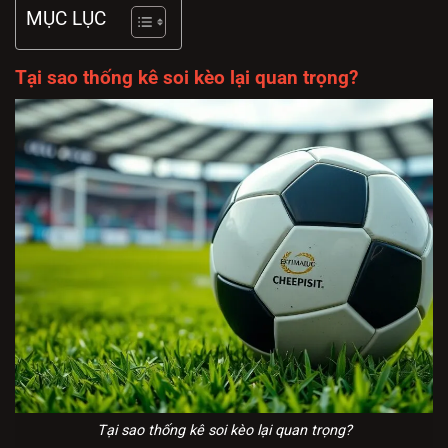
MỤC LỤC
Tại sao thống kê soi kèo lại quan trọng?
Tại sao thống kê soi kèo lại quan trọng?