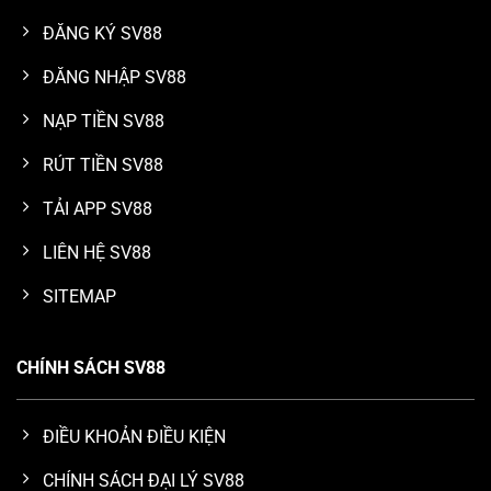
ĐĂNG KÝ SV88
ĐĂNG NHẬP SV88
NẠP TIỀN SV88
RÚT TIỀN SV88
TẢI APP SV88
LIÊN HỆ SV88
SITEMAP
CHÍNH SÁCH SV88
ĐIỀU KHOẢN ĐIỀU KIỆN
CHÍNH SÁCH ĐẠI LÝ SV88