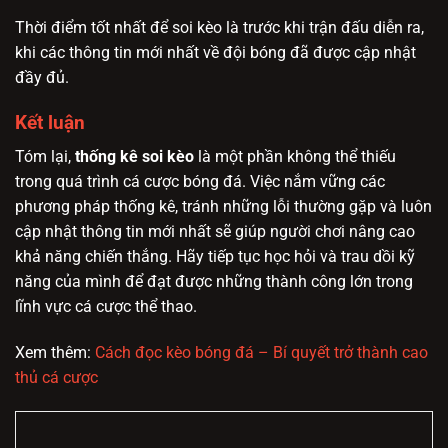
Thời điểm tốt nhất để soi kèo là trước khi trận đấu diễn ra,
khi các thông tin mới nhất về đội bóng đã được cập nhật
đầy đủ.
Kết luận
Tóm lại,
thống kê soi kèo
là một phần không thể thiếu
trong quá trình cá cược bóng đá. Việc nắm vững các
phương pháp thống kê, tránh những lỗi thường gặp và luôn
cập nhật thông tin mới nhất sẽ giúp người chơi nâng cao
khả năng chiến thắng. Hãy tiếp tục học hỏi và trau dồi kỹ
năng của mình để đạt được những thành công lớn trong
lĩnh vực cá cược thể thao.
Xem thêm:
Cách đọc kèo bóng đá – Bí quyết trở thành cao
thủ cá cược