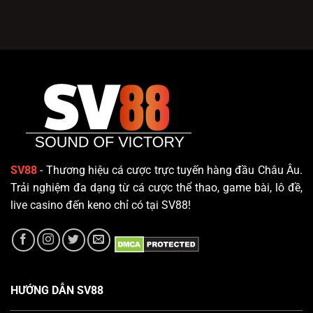
biết
–
Cá
trang
Khám
Cược
kèo
Phá
bóng
Thế
đá
Giới
uy
Cờ
tín
Bạc
–
Hấp
Cách
Dẫn
chọn
thông
minh
SV88
- Thương hiệu cá cược trực tuyến hàng đầu Châu Âu.
Trải nghiệm đa dạng từ cá cược thể thao, game bài, lô đề,
live casino đến keno chỉ có tại SV88!
HƯỚNG DẪN SV88