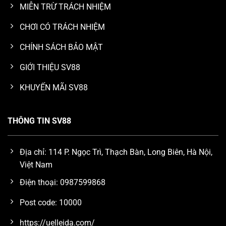
MIỄN TRỪ TRÁCH NHIỆM
CHƠI CÓ TRÁCH NHIỆM
CHÍNH SÁCH BẢO MẬT
GIỚI THIỆU SV88
KHUYẾN MÃI SV88
THÔNG TIN SV88
Địa chỉ: 114 P. Ngọc Trì, Thạch Bàn, Long Biên, Hà Nội,
Việt Nam
Điện thoại: 0987599868
Post code: 10000
https://uelleida.com/