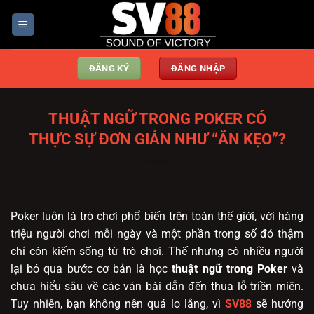
Chuyển
đến
nội
dung
ĐĂNG KÝ
ĐĂNG NHẬP
THUẬT NGỮ TRONG POKER CÓ
THỰC SỰ ĐƠN GIẢN NHƯ “ĂN KẸO”?
Poker luôn là trò chơi phổ biến trên toàn thế giới, với hàng
triệu người chơi mỗi ngày và một phần trong số đó thậm
chí còn kiếm sống từ trò chơi. Thế nhưng có nhiều người
lại bỏ qua bước cơ bản là học
thuật ngữ trong Poker
và
chưa hiểu sâu về các ván bài dẫn đến thua lỗ triền miên.
Tuy nhiên, bạn không nên quá lo lắng, vì
SV88
sẽ hướng