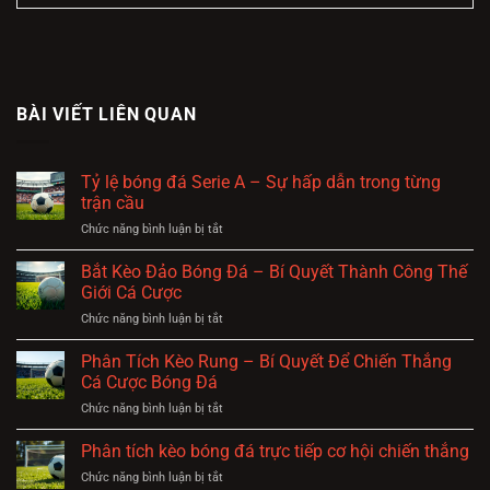
BÀI VIẾT LIÊN QUAN
Tỷ lệ bóng đá Serie A – Sự hấp dẫn trong từng
trận cầu
Chức năng bình luận bị tắt
ở
Tỷ
lệ
Bắt Kèo Đảo Bóng Đá – Bí Quyết Thành Công Thế
bóng
Giới Cá Cược
đá
Chức năng bình luận bị tắt
ở
Serie
Bắt
A
Kèo
Phân Tích Kèo Rung – Bí Quyết Để Chiến Thắng
–
Đảo
Sự
Cá Cược Bóng Đá
Bóng
hấp
Chức năng bình luận bị tắt
ở
Đá
dẫn
Phân
–
trong
Tích
Phân tích kèo bóng đá trực tiếp cơ hội chiến thắng
Bí
từng
Kèo
Quyết
trận
Chức năng bình luận bị tắt
ở
Rung
Thành
cầu