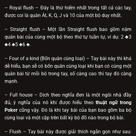
– Royal flush – Đây là thứ hiếm nhất trong tất cả các tay,
được coi là quân Át, K, Q, J và 10 của một bộ duy nhất.
– Straight flush – Một lần Straight flush bao gồm năm
quân bài của cùng một bộ theo thứ tự tuần tự, ví dụ: 2 ♣3
♣4 ♣5 ♣6 ♣.
– Four of a kind (Bốn quân cùng loại) – Tay bài này thì khá
dễ hiểu, bạn sẽ có bốn quân cùng loại khi bạn có cùng một
quân bài từ mỗi bộ trong tay, số càng cao thì tay đó càng
mạnh.
– Full house – Dịch theo nghĩa đen là một ngôi nhà đầy
đủ, ý nghĩa của nó khi được hiểu theo
thuật ngữ trong
Poker
cũng vậy. Đó là khi tay bài của bạn bao gồm ba bộ
cùng loại và một cặp trên bất kỳ bộ đồ nào trong bộ bài.
– Flush – Tay bài này được giải thích ngắn gọn như sau: