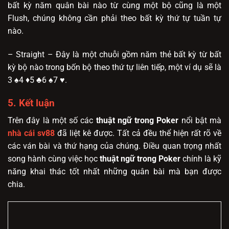
bất kỳ năm quân bài nào từ cùng một bộ cũng là một
Flush, chúng không cần phải theo bất kỳ thứ tự tuần tự
nào.
– Straight – Đây là một chuỗi gồm năm thẻ bất kỳ từ bất
kỳ bộ nào trong bốn bộ theo thứ tự liên tiếp, một ví dụ sẽ là
3 ♠4 ♦5 ♣6 ♠7 ♥.
5. Kết luận
Trên đây là một số các
thuật ngữ trong Poker
nổi bật mà
nhà cái sv88
đã liệt kê được. Tất cả đều thể hiện rất rõ về
các ván bài và thứ hạng của chúng. Điều quan trọng nhất
song hành cùng việc học
thuật ngữ trong Poker
chính là kỹ
năng khai thác tốt nhất những quân bài mà bạn được
chia.