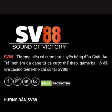
trang
Khám
Cược
kèo
Phá
bóng
Thế
đá
Giới
uy
Cờ
tín
Bạc
–
Hấp
Cách
Dẫn
chọn
thông
minh
SV88
- Thương hiệu cá cược trực tuyến hàng đầu Châu Âu.
Trải nghiệm đa dạng từ cá cược thể thao, game bài, lô đề,
live casino đến keno chỉ có tại SV88!
HƯỚNG DẪN SV88