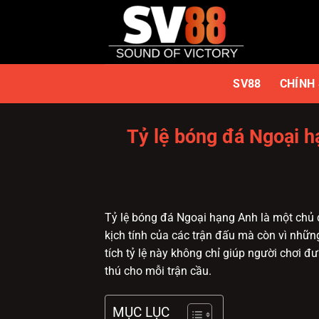
Chuyển
đến
nội
dung
SV88
CHÍNH
Tỷ lệ bóng đá Ngoại 
Tỷ lệ bóng đá Ngoại hạng Anh là một chủ 
kịch tính của các trận đấu mà còn vì nhữn
tích tỷ lệ này không chỉ giúp người chơi
thú cho mỗi trận cầu.
MỤC LỤC