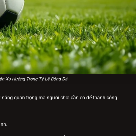
ện Xu Hướng Trong Tỷ Lệ Bóng Đá
 năng quan trọng mà người chơi cần có để thành công.
ình.