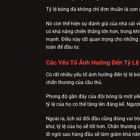
Tỷ lệ bóng đá không chỉ đơn thuần là con s
Nó còn thể hiện sự đánh giá của nhà cái v
có khả năng chiến thắng lớn hơn, trong khi
mạnh. Điều này rất quan trọng cho những a
toàn để đầu tư.
Các Yếu Tố Ảnh Hưởng Đến Tỷ Lệ
Có rất nhiều yếu tố ảnh hưởng đến tỷ lệ bó
chấn thương của cầu thủ.
Phong độ gần đây của đội bóng là một yếu 
tỷ lệ của họ có thể tăng lên đáng kể. Ngược 
Ngoài ra, lịch sử đối đầu cũng đóng vai t
khứ, tỷ lệ của họ sẽ tốt hơn. Chấn thương 
đi ngôi sao hàng đầu sẽ làm giảm khả năn