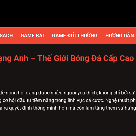
 SÁCH
GAME BÀI
GAME ĐỔI THƯỞNG
HƯỚNG DẪN
hạng Anh – Thế Giới Bóng Đá Cấp Cao
đề nóng hổi đang được nhiều người yêu thích, không chỉ bởi sự
g cơ hội đầu tư tiềm năng trong lĩnh vực cá cược. Nghệ thuật p
 đưa ra quyết định thông minh hơn mà còn làm tăng thêm sự hứng