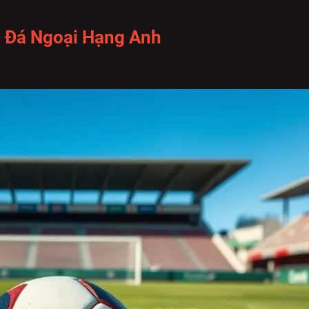
 Đá Ngoại Hạng Anh