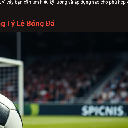
 vì vậy bạn cần tìm hiểu kỹ lưỡng và áp dụng sao cho phù hợp 
g Tỷ Lệ Bóng Đá