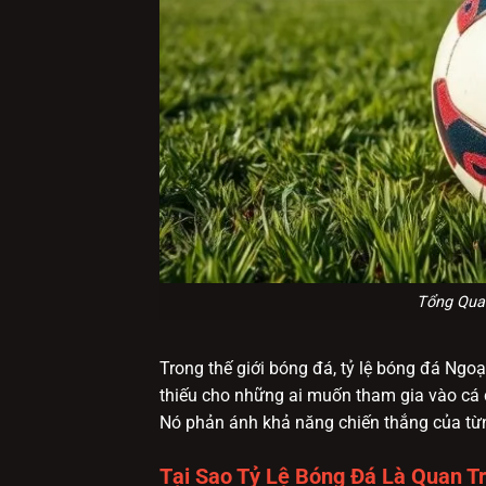
Tổng Qua
Trong thế giới bóng đá, tỷ lệ bóng đá Ng
thiếu cho những ai muốn tham gia vào cá 
Nó phản ánh khả năng chiến thắng của từn
Tại Sao Tỷ Lệ Bóng Đá Là Quan T