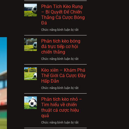
Bắt
hấp
Kèo
Phân Tích Kèo Rung
dẫn
Đảo
– Bí Quyết Để Chiến
trong
Bóng
Thắng Cá Cược Bóng
từng
Đá
Đá
trận
–
cầu
Bí
Chức năng bình luận bị tắt
ở
Quyết
Phân
Thành
Tích
Phân tích kèo bóng
Công
Kèo
đá trực tiếp cơ hội
Thế
Rung
chiến thắng
Giới
–
Chức năng bình luận bị tắt
Cá
ở
Bí
Cược
Phân
Quyết
tích
Để
Kèo xiên – Khám Phá
kèo
Chiến
Thế Giới Cá Cược Đầy
bóng
Thắng
Hấp Dẫn
đá
Cá
Chức năng bình luận bị tắt
ở
trực
Cược
Kèo
tiếp
Bóng
xiên
cơ
Phân tích kèo nhỏ –
Đá
–
hội
Tìm hiểu về chiến
Khám
chiến
thuật cá cược hiệu
Phá
thắng
quả
Thế
Giới
Chức năng bình luận bị tắt
ở
Cá
Phân