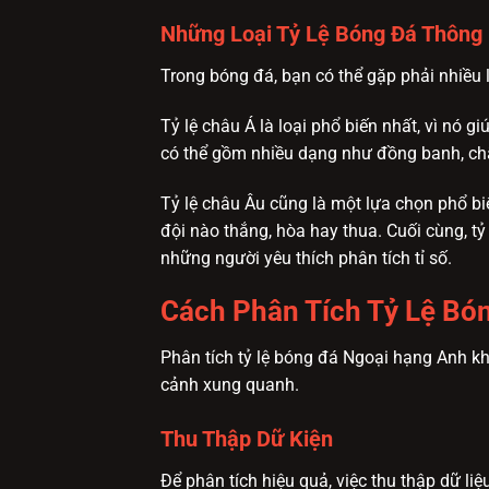
Những Loại Tỷ Lệ Bóng Đá Thông
Trong bóng đá, bạn có thể gặp phải nhiều l
Tỷ lệ châu Á là loại phổ biến nhất, vì nó g
có thể gồm nhiều dạng như đồng banh, chấ
Tỷ lệ châu Âu cũng là một lựa chọn phổ bi
đội nào thắng, hòa hay thua. Cuối cùng, tỷ 
những người yêu thích phân tích tỉ số.
Cách Phân Tích Tỷ Lệ Bó
Phân tích tỷ lệ bóng đá Ngoại hạng Anh kh
cảnh xung quanh.
Thu Thập Dữ Kiện
Để phân tích hiệu quả, việc thu thập dữ liệu 