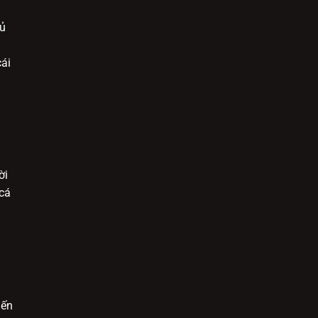
hủ
cái
ời
 cá
iến